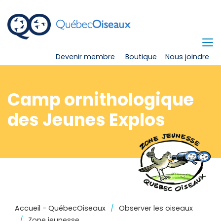
Devenir membre
Boutique
Nous joindre
Camp ornithologique
des Jeunes Explos
Accueil - QuébecOiseaux
Observer les oiseaux
Zone jeunesse