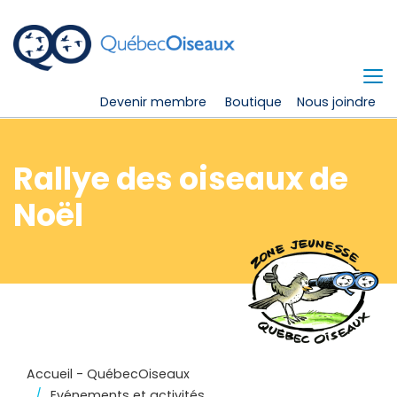
Devenir membre
Boutique
Nous joindre
Rallye des oiseaux de
Noël
Accueil - QuébecOiseaux
Evénements et activités