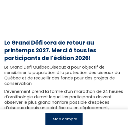
Le Grand Défi sera de retour au
printemps 2027. Merci à tous les
participants de l'édition 2026!
Le Grand Défi QuébecOiseaux a pour objectif de
sensibiliser la population à la protection des oiseaux du
Québec et de recueillir des fonds pour des projets de
conservation.
L’événement prend la forme d’un marathon de 24 heures
d’ornithologie durant lequel les participants doivent
observer le plus grand nombre possible d’espèces
d’oiseaux depuis un point fixe ou en déplacement,
durant n’importe quel jour du mois de mai.
Mon compte
Il n’est pas nécessaire d’être un expert pour participer au
Grand Défi. Avec des jumelles et un guide d’observation,