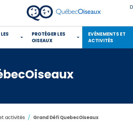
D
 LES
PROTÉGER LES
EVÉNEMENTS ET
OISEAUX
ACTIVITÉS
uébecOiseaux
t activités
Grand Défi QuebecOiseaux