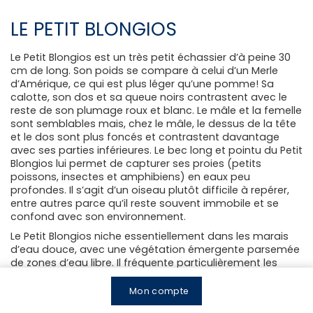
LE PETIT BLONGIOS
Le Petit Blongios est un très petit échassier d’à peine 30
cm de long. Son poids se compare à celui d’un Merle
d’Amérique, ce qui est plus léger qu’une pomme! Sa
calotte, son dos et sa queue noirs contrastent avec le
reste de son plumage roux et blanc. Le mâle et la femelle
sont semblables mais, chez le mâle, le dessus de la tête
et le dos sont plus foncés et contrastent davantage
avec ses parties inférieures. Le bec long et pointu du Petit
Blongios lui permet de capturer ses proies (petits
poissons, insectes et amphibiens) en eaux peu
profondes. Il s’agit d’un oiseau plutôt difficile à repérer,
entre autres parce qu’il reste souvent immobile et se
confond avec son environnement.
Le Petit Blongios niche essentiellement dans les marais
d’eau douce, avec une végétation émergente parsemée
de zones d’eau libre. Il fréquente particulièrement les
marais à quenouilles, mais on le trouve aussi dans des
marais dominés par d’autres végétaux, comme le
Mon compte
Roseau commun (phragmite), ou par des arbustes.